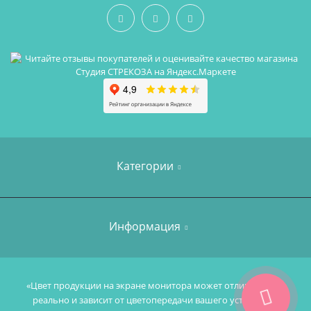
Категории
Чехол на стульчик для кормления
Информация
Аксессуары
Дорожный стульчик для кормления
О нас
«Цвет продукции на экране монитора может отличаться от
Индивидуальный пошив изделия
реально и зависит от цветопередачи вашего устройста.»
Оплата и Доставка