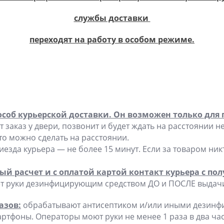
службы доставки
переходят на работу в особом режиме.
соб курьерской доставки. Он возможен только для
 заказ у двери, позвонит и будет ждать на расстоянии н
то можно сделать на расстоянии.
зда курьера — не более 15 минут. Если за товаром никт
ый расчет и с оплатой картой контакт курьера с п
т руки дезинфицирующим средством ДО и ПОСЛЕ выдачи з
азов:
обрабатывают антисептиком и/или иными дезин
мартфоны. Операторы моют руки не менее 1 раза в два ча