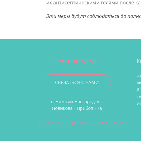
их антисептическими гелями после ка
Эти меры будут соблюдаться до полно
8 903 606 58 58
К
Че
СВЯЗАТЬСЯ С НАМИ
А
Д
к
г. Нижний Новгород, ул.
И
Новикова - Прибоя 17а
studiy_strecoza@chexolnastylchiknn.ru