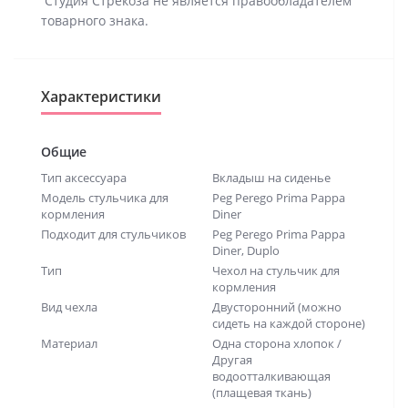
Студия Стрекоза не является правообладателем
товарного знака.
Характеристики
Общие
Тип аксессуара
Вкладыш на сиденье
Модель стульчика для
Peg Perego Prima Pappa
кормления
Diner
Подходит для стульчиков
Peg Perego Prima Pappa
Diner, Duplo
Тип
Чехол на стульчик для
кормления
Вид чехла
Двусторонний (можно
сидеть на каждой стороне)
Материал
Одна сторона хлопок /
Другая
водоотталкивающая
(плащевая ткань)