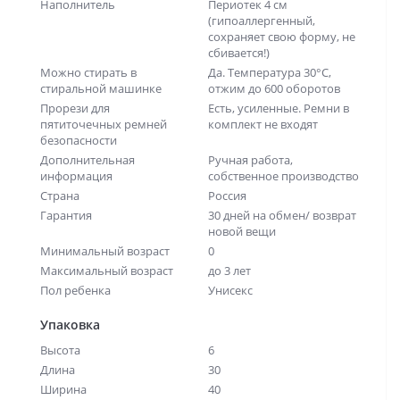
Наполнитель
Периотек 4 см
(гипоаллергенный,
сохраняет свою форму, не
сбивается!)
Можно стирать в
Да. Температура 30°С,
стиральной машинке
отжим до 600 оборотов
Прорези для
Есть, усиленные. Ремни в
пятиточечных ремней
комплект не входят
безопасности
Дополнительная
Ручная работа,
информация
собственное производство
Страна
Россия
Гарантия
30 дней на обмен/ возврат
новой вещи
Минимальный возраст
0
Максимальный возраст
до 3 лет
Пол ребенка
Унисекс
Упаковка
Высота
6
Длина
30
Ширина
40